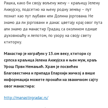
Рашка, како би своју вољену жену – краљицу Јелену
Анжујску, подсетио на њену родну земљу – пут
познат као пут љубави или Долина јоргована. Не
знамо да ли јорговани и данас цветају крај овог пута
али знамо да манастир Градац са околином одише
духовношћу и лепотом, по узору на своју свету
ктиторку.
Манастир је изграђен у 13.ом веку, ктитори су
српска краљица Јелена Анжујска и њен муж, краљ
Урош Први Немањић. Храм је посвећен
Благовестима и припада Епархији жичкој а више
информација можете пронаћи на званичном сајту
овог манастира:
http://manastirgradac.rs/