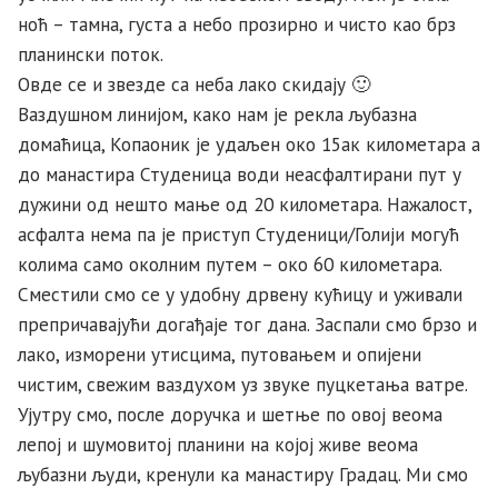
ноћ – тамна, густа а небо прозирно и чисто као брз
планински поток.
Овде се и звезде са неба лако скидају 🙂
Ваздушном линијом, како нам је рекла љубазна
домаћица, Копаоник је удаљен око 15ак километара а
до манастира Студеница води неасфалтирани пут у
дужини од нешто мање од 20 километара. Нажалост,
асфалта нема па је приступ Студеници/Голији могућ
колима само околним путем – око 60 километара.
Сместили смо се у удобну дрвену кућицу и уживали
препричавајући догађаје тог дана. Заспали смо брзо и
лако, изморени утисцима, путовањем и опијени
чистим, свежим ваздухом уз звуке пуцкетања ватре.
Ујутру смо, после доручка и шетње по овој веома
лепој и шумовитој планини на којој живе веома
љубазни људи, кренули ка манастиру Градац. Ми смо