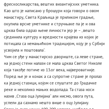
фрескосликарства, вештих византијских уметника.
Као што је написано у брошури која говори о овом
манастиру, Света Краљица је приликом градње,
окупила врсне уметнике и стручњаке па је и ова
црква била одраз њене личности јер је – „вешто
сјединила културу и вредности крајева из којих је
потицала са немањићком традицијом, коју је у Србији
усвојила и поштовала“.
Чим се уђе у манастирско двориште, са леве стране,
на једној стени налази се мала црква Светог Николе
која такође потиче из 13.ог века, највероватније.
Поред ње је и конак а са супротне стране је пролаз
ка једној стазици, којом се спуштате до Градачке
реке и неколико мањих водопада. Та стаза носи
назив „Стаза оца Јулијана“ али нисмо, овога пута,
успели да сазнамо нешто више о оцу Јулијану.