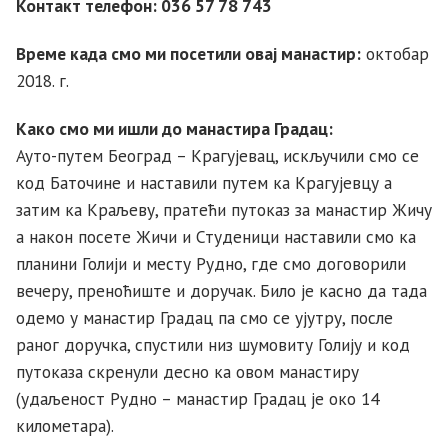
Контакт телефон: 036 57 78 743
Време када смо ми посетили овај манастир:
октобар
2018. г.
Како смо ми ишли до манастира Градац:
Ауто-путем Београд – Крагујевац, искључили смо се
код Баточине и наставили путем ка Крагујевцу а
затим ка Краљеву, пратећи путоказ за манастир Жичу
а након посете Жичи и Студеници наставили смо ка
планини Голији и месту Рудно, где смо договорили
вечеру, преноћиште и доручак. Било је касно да тада
одемо у манастир Градац па смо се ујутру, после
раног доручка, спустили низ шумовиту Голију и код
путоказа скренули десно ка овом манастиру
(удаљеност Рудно – манастир Градац је око 14
километара).