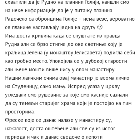
схватили да је Рудно на планини Голији, наишли смо
на неке информације да је у питању планина
Радочело са обронцима Голије – нема везе, вероватно
се планине настављају једна на другу 🙂
Има доста кривина када се спуштате из правца
Рудна али се брзо стигне до ове светиње коју је
краљица Јелена (у монаштву Јелисавета) подигла себи
као гробно место. Упокојила се у дубокој старости
али њене мошти више нису у овом манастиру.
Нашим лаичким очима овај манастир је веома личио
на Студеницу, само мању. Испред улаза у цркву
угледали смо рушевине за које смо касније сазнали
да су темељи старијег храма који је постојао на тим
просторима.
Фреске које се данас налазе у манастиру су,
нажалост, доста оштећене али све су из истог
периода и чак и данас сведоче о лепоти