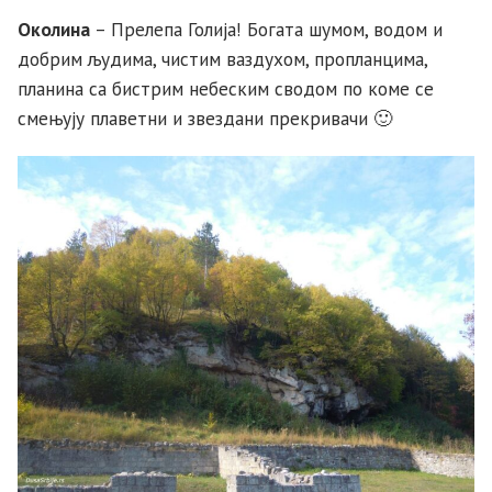
Околина
– Прелепа Голија! Богата шумом, водом и
добрим људима, чистим ваздухом, пропланцима,
планина са бистрим небеским сводом по коме се
смењују плаветни и звездани прекривачи 🙂