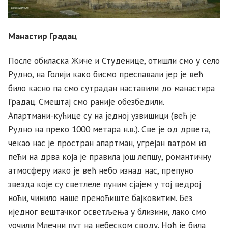
Манастир Градац
После обиласка Жиче и Студенице, отишли смо у село
Рудно, на Голији како бисмо преспавали јер је већ
било касно па смо сутрадан наставили до манастира
Градац. Смештај смо раније обезбедили.
Апартмани-кућице су на једној узвишици (већ је
Рудно на преко 1000 метара н.в.). Све је од дрвета,
чекао нас је простран апартман, угрејан ватром из
пећи на дрва која је правила још лепшу, романтичну
атмосферу иако је већ небо изнад нас, препуно
звезда које су светлеле пуним сјајем у тој ведрој
ноћи, чинило наше преноћиште бајковитим. Без
иједног вештачког осветљења у близини, лако смо
уочили Млечни пут на небеском своду. Ноћ је била