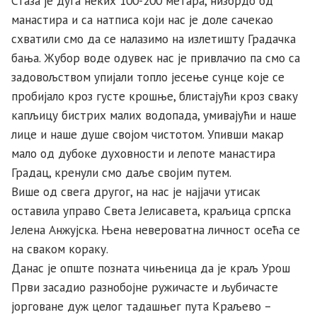
Стаза је дуга неких 100-200 метара, низбрдо од
манастира и са натписа који нас је доле сачекао
схватили смо да се налазимо на излетишту Градачка
бања. Жубор воде одувек нас је привлачио па смо са
задовољством упијали топло јесење сунце које се
пробијало кроз густе крошње, блистајући кроз сваку
капљицу бистрих малих водопада, умивајући и наше
лице и наше душе својом чистотом. Упивши макар
мало од дубоке духовности и лепоте манастира
Градац, кренули смо даље својим путем.
Више од свега другог, на нас је најјачи утисак
оставила управо Света Јелисавета, краљица српска
Јелена Анжујска. Њена невероватна личност осећа се
на сваком кораку.
Данас је опште позната чињеница да је краљ Урош
Први засадио разнобојне ружичасте и љубичасте
јорговане дуж целог тадашњег пута Краљево –