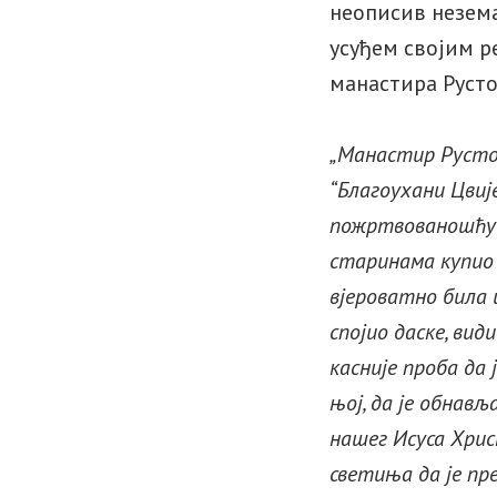
неописив незема
усуђем својим р
манастира Русто
„
Манастир Рустов
“Благоухани Цвиј
пожртвованошћу ј
старинама купио в
вјероватно била 
спојио даске, вид
касније проба да 
њој, да је обнављ
нашег Исуса Христ
светиња да је пр