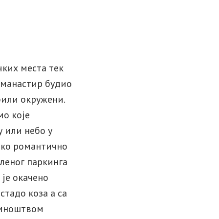
чких места тек
 манастир будио
били окружени.
мо које
у или небо у
како романтично
аленог паркинга
 је окачено
стадо коза а са
 мноштвом