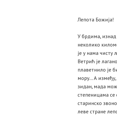
Лепота Божија!
У брдима, изнад
неколико киломе
је у нама чисту
Ветрић је лаган
плаветнило је би
мору… А између,
зидан, мада мож
степеницама се 
старинско звоно
леве стране леп