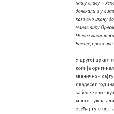
нашу славу – Успе
дочекали и у лити
кога смо икону д
манастиру Пресве
Њеног миомириса
Божије, преко ове 
У другој цркви 
копија оригинал
званичном сајту
двадесет година
забележени случа
много тужна али
осећај туге нест