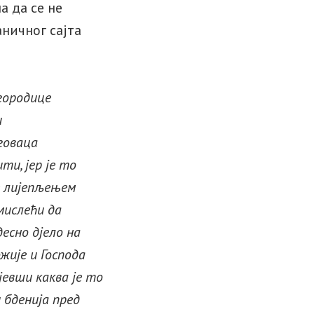
а да се не
аничног сајта
городице
и
говаца
ти, јер је то
је лијепљењем
 мислећи да
десно дјело на
ожије и Господа
јевши каква је то
и бденија пред