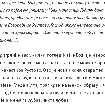
ње Пресвете Богородице, икона је стигла у Рустово.
ји са појањем, унијели у Њен манастир. Годину дана 
обили, предао нам је писмено свједочанство да икону
те Богородице Рустово. Господ икону непрестано о
 читав храм мирише.
Има више случајева чудесне п
иконе. …”.
пригрлиће вас умилни поглед Мајке Божије Иверск
не иконе – како смо сазнали – а више можете пр
 манастира Рустово. Ово је нова икона, стара те
 али њена чудотворност је велика, постоје мног
јеви. Гледам у тај траг крви на њеном образу и ч
 кад бисмо почели молитву или читање акатиста,
аје и мења га љубав, чиста љубав.