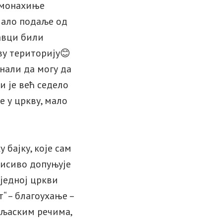
е монахиње
 мало подаље од
кавци били
ву територију😊
знали да могу да
и је већ седело
е у цркву, мало
 бајку, које сам
писиво допуњује
 једној цркви
“ – благоухање –
емљаским речима,