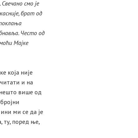
 Свечано смо је
касније, брат од
 поклања
бнавља. Често од
омоћи Мајке
е која није
очитати и на
к нешто више од
обројни
ини ми се да је
 ту, поред ње,