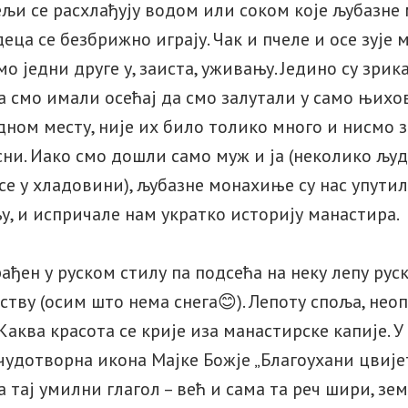
ељи се расхлађују водом или соком које љубазн
еца се безбрижно играју. Чак и пчеле и осе зује
мо једни друге у, заиста, уживању. Једино су зри
а смо имали осећај да смо залутали у само њихо
едном месту, није их било толико много и нисмо 
сни. Иако смо дошли само муж и ја (неколико људ
се у хладовини), љубазне монахиње су нас упутил
у, и испричале нам укратко историју манастира.
ађен у руском стилу па подсећа на неку лепу руску
ству (осим што нема снега😊). Лепоту споља, нео
Каква красота се крије иза манастирске капије. У
чудотворна икона Мајке Божје „Благоухани цвијет
а тај умилни глагол – већ и сама та реч шири, з