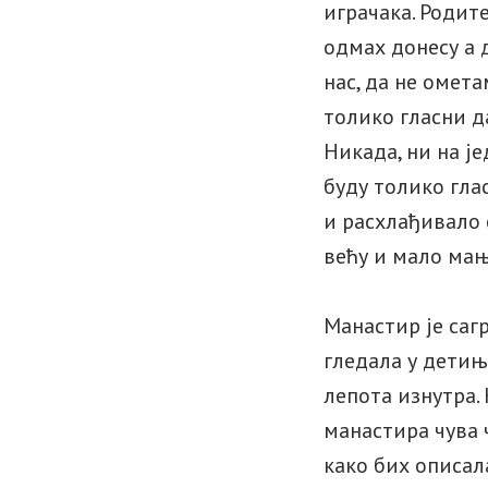
играчака. Родит
одмах донесу а д
нас, да не омета
толико гласни д
Никада, ни на ј
буду толико гла
и расхлађивало 
већу и мало мањ
Манастир је сагр
гледала у детињ
лепота изнутра. 
манастирa чува 
како бих описал