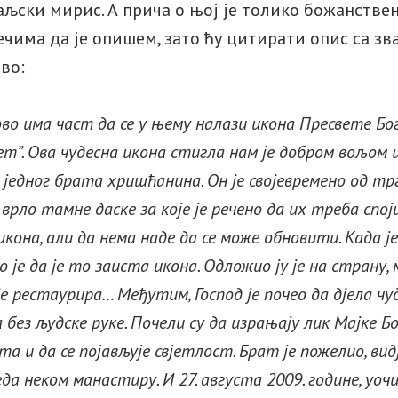
љски мирис. А прича о њој је толико божанствен
ечима да је опишем, зато ћу цитирати опис са зв
во:
о има част да се у њему налази икона Пресвете Бо
ет”. Ова чудесна икона стигла нам је добром вољом 
едног брата хришћанина. Он је својевремено од тр
рло тамне даске за које је речено да их треба споји
икона, али да нема наде да се може обновити. Када 
ио је да је то заиста икона. Одложио ју је на страну,
је рестаурира… Међутим, Господ је почео да дјела чу
а без људске руке. Почели су да израњају лик Мајке Б
а и да се појављује свјетлост. Брат је пожелио, вид
еда неком манастиру.
И 27. августа 2009. године, уоч