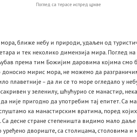
Поглед са терасе испред цркве
 мора, ближе небу и природи, удаљен од туристи
тара и тек неколико димензија мира. Поглед на
 љубав према тим Божијим даровима којима смо 
о доносио мирис мора, не можемо да разграничи
ло плаветније – да ли се то море огледало у неб
 сакривен у зеленилу, шћућурио се манастир, не
да није пригодно да употребим тај епитет. Са м
спуштамо ка манастирским вратима, поред којих
. Са десне стране степеништа видимо мало даље 
о уређено двориште, са столицама, столовима и